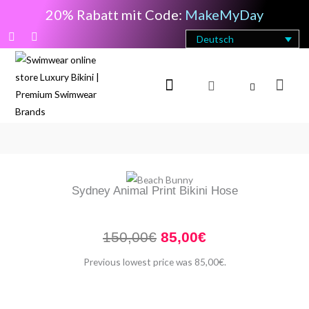
Zum
20% Rabatt mit Code:
MakeMyDay
Inhalt
F
I
Deutsch
springen
a
n
c
s
e
t
b
a
Ware
o
g
o
r
k
a
-
m
f
Sydney Animal Print Bikini Hose
Ursprünglicher
Aktueller
150,00
€
85,00
€
Preis
Preis
Previous lowest price was
85,00
€
.
war:
ist:
150,00€
85,00€.
Sydney