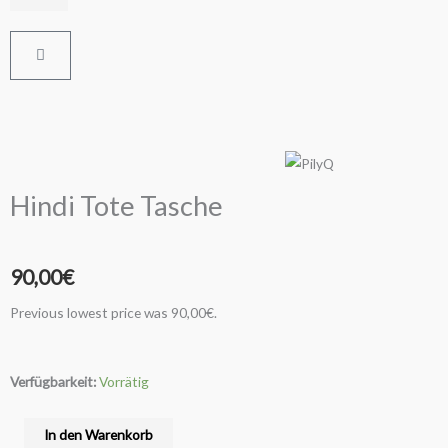
Warenkorb
Hindi Tote Tasche
90,00
€
Previous lowest price was
90,00
€
.
Hindi
Verfügbarkeit:
Vorrätig
Tote
Tasche
In den Warenkorb