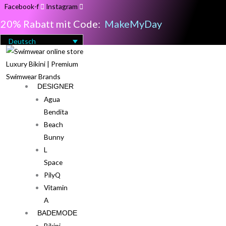
Zum
Facebook-f
Instagram
Inhalt
20% Rabatt mit Code:
MakeMyDay
springen
Deutsch
DESIGNER
Agua
Bendita
Beach
Bunny
L
Space
PilyQ
Vitamin
A
BADEMODE
Bikini