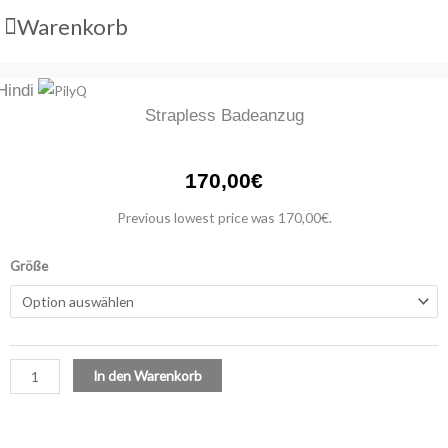
Warenkorb
Hindi
Hindi
Strapless
Strapless Badeanzug
Badeanzug
Menge
170,00
€
Previous lowest price was
170,00
€
.
Größe
In den Warenkorb