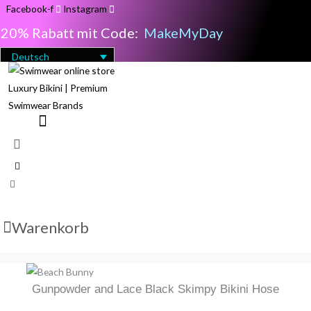
Zum
Facebook-f
Instagram
Inhalt
20% Rabatt mit Code:
MakeMyDay
springen
Deutsch
Warenkorb
Gunpowder
Ursprünglicher
Aktueller
and
Gunpowder and Lace Black Skimpy Bikini Hose
Preis
Preis
Lace