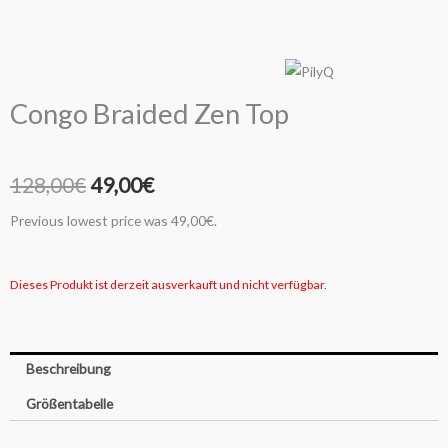
Congo Braided Zen Top
Ursprünglicher
Aktueller
128,00
€
49,00
€
Preis
Preis
Previous lowest price was
49,00
€
.
war:
ist:
Dieses Produkt ist derzeit ausverkauft und nicht verfügbar.
128,00€
49,00€.
Beschreibung
Größentabelle