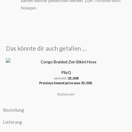
kaltem Wasser gewaschen werden. Zum Trocknen flach
hinlegen
Das könnte dir auch gefallen …
Ursprünglicher
Aktueller
Preis
Preis
war:
ist:
PilyQ
120,00€
35,00€.
120,00
€
35,00
€
Previous lowest price was
35,00
€
.
Bademode
Bestellung
Lieferung